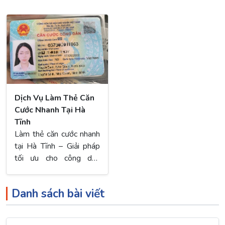
Dịch Vụ Làm Thẻ Căn
Cước Nhanh Tại Hà
Tĩnh
Làm thẻ căn cước nhanh
tại Hà Tĩnh – Giải pháp
tối ưu cho công dân
muốn hoàn tất thủ tục
cấp thẻ căn cước gắn
Danh sách bài viết
chip một cách nhanh
chóng và thuận tiện. Với
dịch vụ chuyên nghiệp,