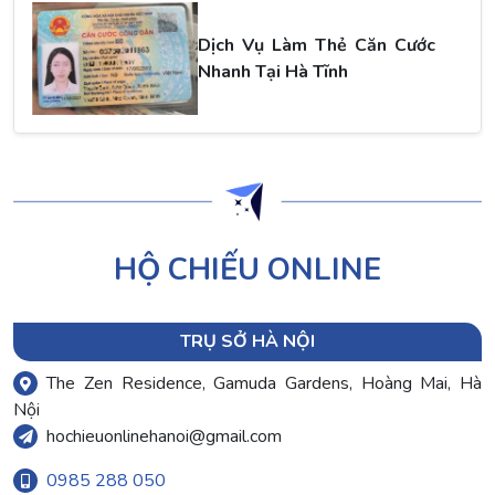
uy tín, đảm bảo giúp bạn
tiết kiệm thời gian và
Dịch Vụ Làm Thẻ Căn Cước
công sức. Hãy khám
Nhanh Tại Hà Tĩnh
phá...
HỘ CHIẾU ONLINE
TRỤ SỞ HÀ NỘI
The Zen Residence, Gamuda Gardens, Hoàng Mai, Hà
Nội
hochieuonlinehanoi@gmail.com
0985 288 050