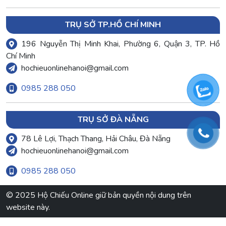
TRỤ SỞ TP.HỒ CHÍ MINH
196 Nguyễn Thị Minh Khai, Phường 6, Quận 3, TP. Hồ
Chí Minh
hochieuonlinehanoi@gmail.com
0985 288 050
TRỤ SỞ ĐÀ NẴNG
78 Lê Lợi, Thạch Thang, Hải Châu, Đà Nẵng
hochieuonlinehanoi@gmail.com
0985 288 050
© 2025 Hộ Chiếu Online giữ bản quyền nội dung trên
website này.