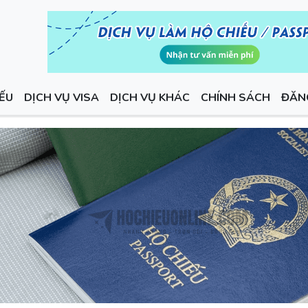
IẾU
DỊCH VỤ VISA
DỊCH VỤ KHÁC
CHÍNH SÁCH
ĐĂN