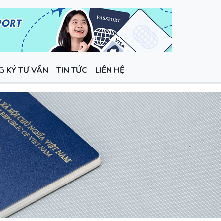
G KÝ TƯ VẤN
TIN TỨC
LIÊN HỆ