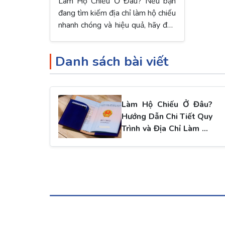
Chỉ Làm Hộ Chiếu
Làm Hộ Chiếu Ở Đâu? Nếu bạn
đang tìm kiếm địa chỉ làm hộ chiếu
nhanh chóng và hiệu quả, hãy đến
ngay Phòng Quản lý Xuất nhập
cảnh Công an cấp tỉnh/thành phố
Danh sách bài viết
nơi bạn sinh sống. Tại đây, bạn sẽ
được hướng dẫn chi tiết về quy
trình nộp hồ sơ và nhận...
Làm Hộ Chiếu Ở Đâu?
Hướng Dẫn Chi Tiết Quy
Trình và Địa Chỉ Làm Hộ
Chiếu