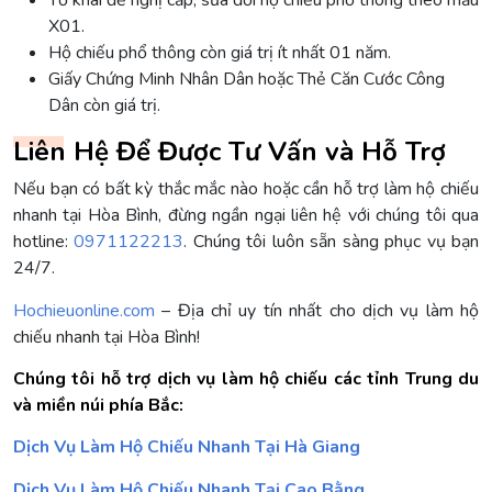
Tờ khai đề nghị cấp, sửa đổi hộ chiếu phổ thông theo mẫu
X01.
Hộ chiếu phổ thông còn giá trị ít nhất 01 năm.
Giấy Chứng Minh Nhân Dân hoặc Thẻ Căn Cước Công
Dân còn giá trị.
Liên Hệ Để Được Tư Vấn và Hỗ Trợ
Nếu bạn có bất kỳ thắc mắc nào hoặc cần hỗ trợ làm hộ chiếu
nhanh tại Hòa Bình, đừng ngần ngại liên hệ với chúng tôi qua
hotline:
0971122213
. Chúng tôi luôn sẵn sàng phục vụ bạn
24/7.
Hochieuonline.com
– Địa chỉ uy tín nhất cho dịch vụ làm hộ
chiếu nhanh tại Hòa Bình!
Chúng tôi hỗ trợ dịch vụ làm hộ chiếu các tỉnh Trung du
và miền núi phía Bắc:
Dịch Vụ Làm Hộ Chiếu Nhanh Tại Hà Giang
Dịch Vụ Làm Hộ Chiếu Nhanh Tại Cao Bằng