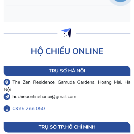
HỘ CHIẾU ONLINE
TRỤ SỞ HÀ NỘI
The Zen Residence, Gamuda Gardens, Hoàng Mai, Hà
Nội
hochieuonlinehanoi@gmail.com
0985 288 050
TRỤ SỞ TP.HỒ CHÍ MINH