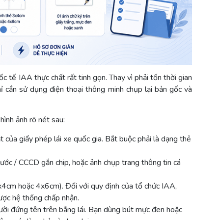
ốc tế IAA thực chất rất tinh gọn. Thay vì phải tốn thời gian
hỉ cần sử dụng điện thoại thông minh chụp lại bản gốc và
ình ảnh rõ nét sau:
 của giấy phép lái xe quốc gia. Bắt buộc phải là dạng thẻ
ớc / CCCD gắn chip, hoặc ảnh chụp trang thông tin cá
3x4cm hoặc 4x6cm). Đối với quy định của tổ chức IAA,
ợc hệ thống chấp nhận.
ười đứng tên trên bằng lái. Bạn dùng bút mực đen hoặc