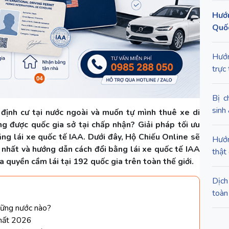
Hướn
Quốc
Hướn
trực
Bị c
sinh
 định cư tại nước ngoài và muốn tự mình thuê xe di
g được quốc gia sở tại chấp nhận? Giải pháp tối ưu
ằng lái xe quốc tế IAA. Dưới đây, Hộ Chiếu Online sẽ
Hướn
i nhất và hướng dẫn cách đổi bằng lái xe quốc tế IAA
thật 
óa quyền cầm lái tại 192 quốc gia trên toàn thế giới.
Dịch
toàn
những nước nào?
nhất 2026