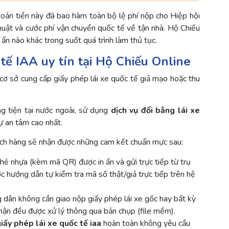
Khoản tiền này đã bao hàm toàn bộ lệ phí nộp cho Hiệp hội
 thuật và cước phí vận chuyển quốc tế về tận nhà. Hộ Chiếu
ẩn nào khác trong suốt quá trình làm thủ tục.
 tế IAA uy tín tại Hộ Chiếu Online
t cơ sở cung cấp giấy phép lái xe quốc tế giả mạo hoặc thu
g tiện tại nước ngoài, sử dụng
dịch vụ đổi bằng lái xe
ự an tâm cao nhất.
khách hàng sẽ nhận được những cam kết chuẩn mực sau:
hẻ nhựa (kèm mã QR) được in ấn và gửi trực tiếp từ trụ
 hướng dẫn tự kiểm tra mã số thật/giả trực tiếp trên hệ
dân không cần giao nộp giấy phép lái xe gốc hay bất kỳ
nhận đều được xử lý thông qua bản chụp (file mềm).
iấy phép lái xe quốc tế iaa
hoàn toàn không yêu cầu