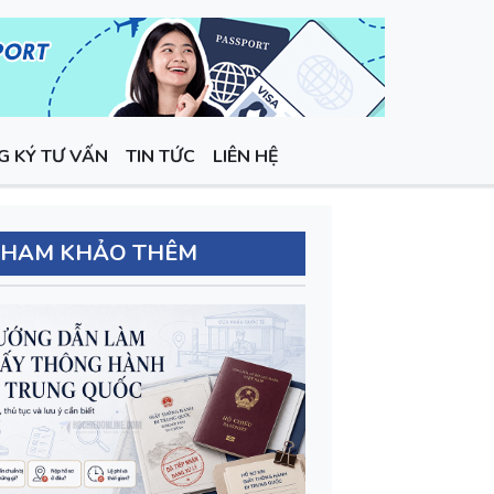
G KÝ TƯ VẤN
TIN TỨC
LIÊN HỆ
THAM KHẢO THÊM