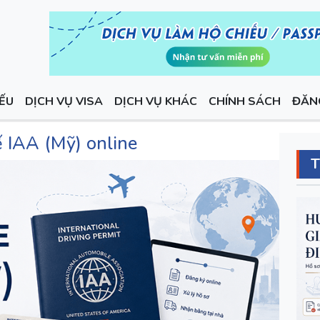
IẾU
DỊCH VỤ VISA
DỊCH VỤ KHÁC
CHÍNH SÁCH
ĐĂN
ế IAA (Mỹ) online