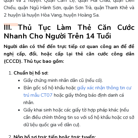
quận và 2 huyện: Quận Cẩm Lệ, quận Hải Châu, quận Liên
Chiểu, quận Ngũ Hành Sơn, quận Sơn Trà, quận Thanh Khê và
2 huyện là huyện Hòa Vang, huyện Hoàng Sa.
III. Thủ Tục Làm Thẻ Căn Cước
Nhanh Cho Người Trên 14 Tuổi
Người dân có thể đến trực tiếp cơ quan công an để đề
nghị cấp, đổi, hoặc cấp lại thẻ căn cước công dân
(CCCD). Thủ tục bao gồm:
Chuẩn bị hồ sơ:
Giấy chứng minh nhân dân cũ (nếu có).
Bản gốc sổ hộ khẩu hoặc
giấy xác nhận thông tin cư
trú mẫu CT07
hoặc giấy thông báo định danh cá
nhân.
Giấy khai sinh hoặc các giấy tờ hợp pháp khác (nếu
cần điều chỉnh thông tin so với sổ hộ khẩu hoặc cơ sở
dữ liệu quốc gia về dân cư).
Nộp hồ sơ trực tiếp hoặc trực tuyến: