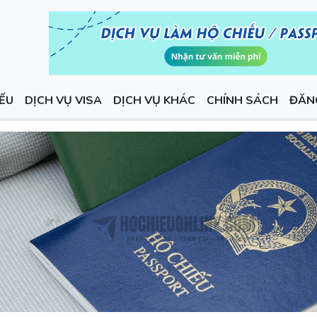
IẾU
DỊCH VỤ VISA
DỊCH VỤ KHÁC
CHÍNH SÁCH
ĐĂN