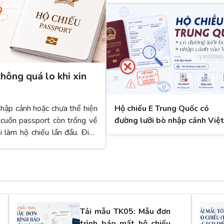
hông quá lo khi xin
 nhập cảnh hoặc chưa thể hiện
Hộ chiếu E Trung Quốc có
à cuốn passport còn trống về
đường lưỡi bò nhập cảnh Việt
i làm hộ chiếu lần đầu. Điều
Nam?
ới hộ chiếu lỗi, hộ chiếu yếu
chưa có nhiều bằng chứng lịch
khảo. Vì vậy, nếu đang tìm
t trước khi quyết định có cần
 thêm hồ sơ chứng minh ràng
Tải mẫu TK05: Mẫu đơn
trình báo mất hộ chiếu