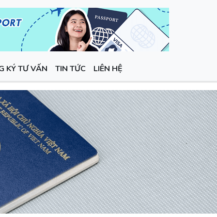
G KÝ TƯ VẤN
TIN TỨC
LIÊN HỆ