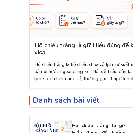
Hộ chiếu trắng là gì? Hiểu đúng để k
visa
Hộ chiếu trắng là hộ chiếu chưa có lịch sử xuất
dấu đi nước ngoài đáng kể. Nói dễ hiểu, đây l
lịch sử du lịch quốc tế, thường gặp ở người mớ
quan trọng là hộ chiếu trắng không đồng nghĩa v
hay chắc chắn bị rớt visa. Nó chỉ cho thấy bạn 
Danh sách bài viết
sử di chuyển để cơ quan xét duyệt visa tham 
“passport trắng là gì”, bạn nên hiểu đúng bản chấ
đi vài nước trước, xin visa ngay hay chuẩn bị
buộc tại Việt Nam.
Hộ chiếu trắng là gì?
Hiểu đúng để không