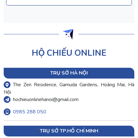
HỘ CHIẾU ONLINE
TRỤ SỞ HÀ NỘI
The Zen Residence, Gamuda Gardens, Hoàng Mai, Hà
Nội
hochieuonlinehanoi@gmail.com
0985 288 050
TRỤ SỞ TP.HỒ CHÍ MINH