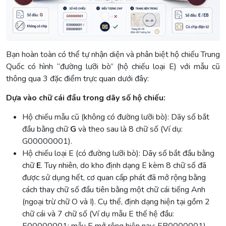
Bạn hoàn toàn có thể tự nhận diện và phân biệt hộ chiếu Trung
Quốc có hình “đường lưỡi bò” (hộ chiếu loại E) với mẫu cũ
thông qua 3 đặc điểm trực quan dưới đây:
Dựa vào chữ cái đầu trong dãy số hộ chiếu:
Hộ chiếu mẫu cũ (không có đường lưỡi bò): Dãy số bắt
đầu bằng chữ
G
và theo sau là 8 chữ số (Ví dụ:
G00000001).
Hộ chiếu loại E (có đường lưỡi bò): Dãy số bắt đầu bằng
chữ
E
. Tuy nhiên, do kho định dạng E kèm 8 chữ số đã
được sử dụng hết, cơ quan cấp phát đã mở rộng bằng
cách thay chữ số đầu tiên bằng một chữ cái tiếng Anh
(ngoại trừ chữ O và I). Cụ thể, định dạng hiện tại gồm 2
chữ cái và 7 chữ số (Ví dụ mẫu E thế hệ đầu: