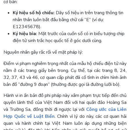
cơ bản:
Ký hiệu số hộ chiếu:
Dãy số hiệu in trên trang thông tin
nhân thân luôn bắt đầu bằng chữ cái “E” (ví dụ:
E12345678).
Ký hiệu bìa:
Mặt trước của cuốn sổ có in biểu tượng chip
điện tử sinh trắc học quốc tế ở góc dưới cùng.
Nguyên nhân gây rắc rối về mặt pháp lý:
Điểm vi phạm nghiêm trọng nhất của mẫu hộ chiếu điện tử này
nằm ở các trang giấy bên trong. Cụ thể, tại các trang 8, 24,
32, 37, 43 và 46, cơ quan cấp phát đã cố tình in chìm hình ảnh
bản đồ “đường 9 đoạn” (thường được gọi là đường lưỡi bò).
Hành vi in ấn bản đồ phi pháp này xâm phạm trực tiếp đến chủ
quyền lãnh thổ của Việt Nam đối với hai quần đảo Hoàng Sa
và Trường Sa, đồng thời đi ngược lại với
Công ước của Liên
Hợp Quốc về Luật Biển
. Chính vì lý do này, các cơ quan hải
quan và hành chính tại Việt Nam luôn áp dụng những biện