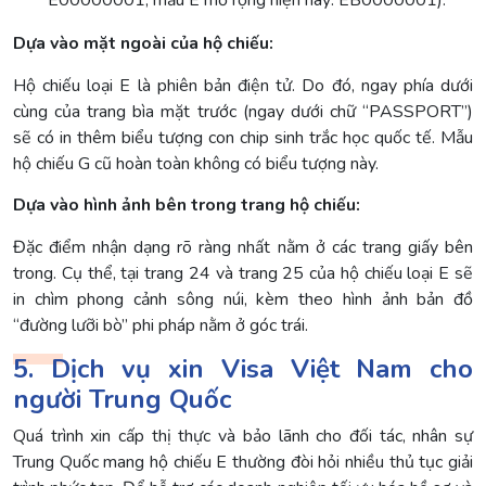
E00000001; mẫu E mở rộng hiện nay: EB0000001).
Dựa vào mặt ngoài của hộ chiếu:
Hộ chiếu loại E là phiên bản điện tử. Do đó, ngay phía dưới
cùng của trang bìa mặt trước (ngay dưới chữ “PASSPORT”)
sẽ có in thêm biểu tượng con chip sinh trắc học quốc tế. Mẫu
hộ chiếu G cũ hoàn toàn không có biểu tượng này.
Dựa vào hình ảnh bên trong trang hộ chiếu:
Đặc điểm nhận dạng rõ ràng nhất nằm ở các trang giấy bên
trong. Cụ thể, tại trang 24 và trang 25 của hộ chiếu loại E sẽ
in chìm phong cảnh sông núi, kèm theo hình ảnh bản đồ
“đường lưỡi bò” phi pháp nằm ở góc trái.
5. Dịch vụ xin Visa Việt Nam cho
người Trung Quốc
Quá trình xin cấp thị thực và bảo lãnh cho đối tác, nhân sự
Trung Quốc mang hộ chiếu E thường đòi hỏi nhiều thủ tục giải