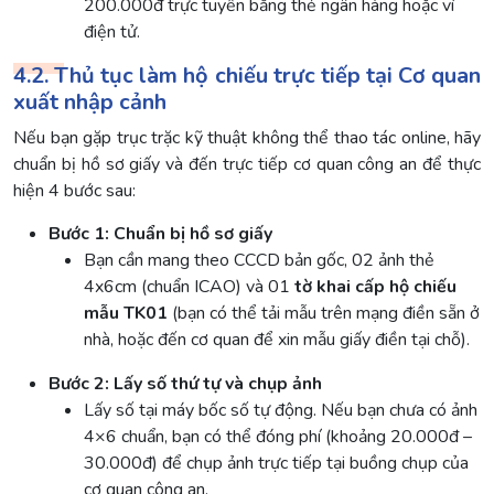
200.000đ trực tuyến bằng thẻ ngân hàng hoặc ví
điện tử.
4.2. Thủ tục làm hộ chiếu trực tiếp tại Cơ quan
xuất nhập cảnh
Nếu bạn gặp trục trặc kỹ thuật không thể thao tác online, hãy
chuẩn bị hồ sơ giấy và đến trực tiếp cơ quan công an để thực
hiện 4 bước sau:
Bước 1: Chuẩn bị hồ sơ giấy
Bạn cần mang theo CCCD bản gốc, 02 ảnh thẻ
4x6cm (chuẩn ICAO) và 01
tờ khai cấp hộ chiếu
mẫu TK01
(bạn có thể tải mẫu trên mạng điền sẵn ở
nhà, hoặc đến cơ quan để xin mẫu giấy điền tại chỗ).
Bước 2: Lấy số thứ tự và chụp ảnh
Lấy số tại máy bốc số tự động. Nếu bạn chưa có ảnh
4×6 chuẩn, bạn có thể đóng phí (khoảng 20.000đ –
30.000đ) để chụp ảnh trực tiếp tại buồng chụp của
cơ quan công an.