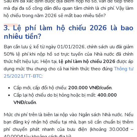
Sau khi đã xác định được địa điểm nộp hồ sơ, vấn đề tiếp theo
mà đại đa số công dân đều quan tâm chính là chi phí. Vậy làm
hộ chiếu trong năm 2026 sẽ mất bao nhiêu tiền?
3. Lệ phí làm hộ chiếu 2026 là bao
nhiêu tiền?
Bạn cần lưu ý, kể từ ngày 01/01/2026, chính sách ưu đãi giảm
50% lệ phí khi nộp hồ sơ trực tuyến của Nhà nước đã chính
thức hết hiệu lực. Hiện tại,
lệ phí làm hộ chiếu 2026
được áp
dụng mức thu chung cho cả hai hình thức theo đúng
Thông tư
25/2021/TT-BTC
:
Cấp mới, cấp đổi hộ chiếu:
200.000 VNĐ/cuốn
.
Cấp lại hộ chiếu do bị hỏng hoặc bị mất:
400.000
VNĐ/cuốn
.
Mức chi phí trên là biên lai nộp vào Ngân sách Nhà nước. Nếu
bạn đăng ký nhận hộ chiếu tại nhà, bạn sẽ cần chuẩn bị thêm
phí chuyển phát nhanh của bưu điện (khoảng 30.000đ –
40.000đ tùy khoảng cách địa lý).