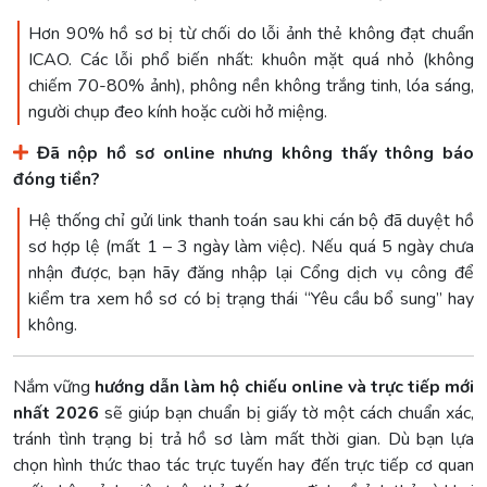
Hơn 90% hồ sơ bị từ chối do lỗi ảnh thẻ không đạt chuẩn
ICAO. Các lỗi phổ biến nhất: khuôn mặt quá nhỏ (không
chiếm 70-80% ảnh), phông nền không trắng tinh, lóa sáng,
người chụp đeo kính hoặc cười hở miệng.
Đã nộp hồ sơ online nhưng không thấy thông báo
đóng tiền?
Hệ thống chỉ gửi link thanh toán sau khi cán bộ đã duyệt hồ
sơ hợp lệ (mất 1 – 3 ngày làm việc). Nếu quá 5 ngày chưa
nhận được, bạn hãy đăng nhập lại Cổng dịch vụ công để
kiểm tra xem hồ sơ có bị trạng thái “Yêu cầu bổ sung” hay
không.
Nắm vững
hướng dẫn làm hộ chiếu online và trực tiếp mới
nhất 2026
sẽ giúp bạn chuẩn bị giấy tờ một cách chuẩn xác,
tránh tình trạng bị trả hồ sơ làm mất thời gian. Dù bạn lựa
chọn hình thức thao tác trực tuyến hay đến trực tiếp cơ quan