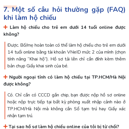
7. Một số câu hỏi thường gặp (FAQ)
khi làm hộ chiếu
Làm hộ chiếu cho trẻ em dưới 14 tuổi online được
không?
Được. Bố/mẹ hoàn toàn có thể làm hộ chiếu cho trẻ em dưới
14 tuổi online bằng tài khoản VNeID mức 2 của mình (chọn
tính năng “Khai hộ”). Hồ sơ tải lên chỉ cần đính kèm thêm
bản chụp Giấy khai sinh của bé.
Người ngoại tỉnh có làm hộ chiếu tại TP.HCM/Hà Nội
được không?
Có. Chỉ cần có CCCD gắn chip, bạn được nộp hồ sơ online
hoặc nộp trực tiếp tại bất kỳ phòng xuất nhập cảnh nào ở
TP.HCM/Hà Nội mà không cần Sổ tạm trú hay Giấy xác
nhận tạm trú.
Tại sao hồ sơ làm hộ chiếu online của tôi bị từ chối?