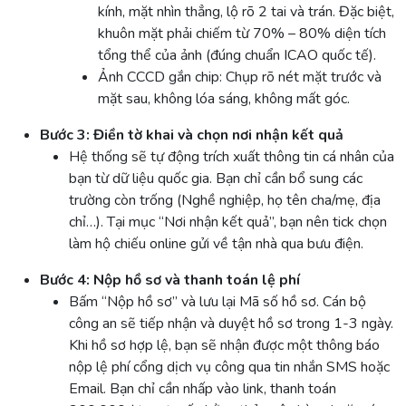
kính, mặt nhìn thẳng, lộ rõ 2 tai và trán. Đặc biệt,
khuôn mặt phải chiếm từ 70% – 80% diện tích
tổng thể của ảnh (đúng chuẩn ICAO quốc tế).
Ảnh CCCD gắn chip: Chụp rõ nét mặt trước và
mặt sau, không lóa sáng, không mất góc.
Bước 3: Điền tờ khai và chọn nơi nhận kết quả
Hệ thống sẽ tự động trích xuất thông tin cá nhân của
bạn từ dữ liệu quốc gia. Bạn chỉ cần bổ sung các
trường còn trống (Nghề nghiệp, họ tên cha/mẹ, địa
chỉ…). Tại mục “Nơi nhận kết quả”, bạn nên tick chọn
làm hộ chiếu online gửi về tận nhà qua bưu điện.
Bước 4: Nộp hồ sơ và thanh toán lệ phí
Bấm “Nộp hồ sơ” và lưu lại Mã số hồ sơ. Cán bộ
công an sẽ tiếp nhận và duyệt hồ sơ trong 1-3 ngày.
Khi hồ sơ hợp lệ, bạn sẽ nhận được một thông báo
nộp lệ phí cổng dịch vụ công qua tin nhắn SMS hoặc
Email. Bạn chỉ cần nhấp vào link, thanh toán