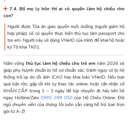
7.4. Bố mẹ ly hôn thì ai có quyền làm hộ chiếu cho
con?
Người được Tòa án giao quyền nuôi dưỡng (người giám hộ
hợp pháp) sẽ có quyền thực hiện thủ tục làm passport cho
tre em. Người này sẽ dùng VNeID của mình để khai hộ hoặc
ký Tờ khai TK01.
Nắm vững
thủ tục làm hộ chiếu cho trẻ em
năm 2026 sẽ
giúp phụ huynh chuẩn bị hồ sơ chuẩn xác, tránh nguy cơ bị hệ
thống trả lại do lỗi ảnh ICAO hay khai báo VNeID. Nếu bạn
quá bận rộn, gặp lỗi khi tự thao tác online, hoặc cần nhận sổ
KHẨN CẤP trong 1 – 3 ngày để kịp chuyến đi, hãy liên hệ
ngay Hotline/Zalo
0985 288 050
của Hộ Chiếu Online. Đội
ngũ chuyên viên của chúng tôi luôn sẵn sàng hỗ trợ bạn trọn
gói từ A-Z!