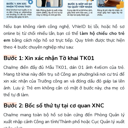
Nếu bạn không rành công nghệ, VNeID bị lỗi, hoặc hồ sơ
online bị từ chối nhiều lần, bạn có thể
làm hộ chiếu cho trẻ
em
bằng cách nộp hồ sơ trực tiếp. Quy trình được thực hiện
theo 4 bước chuyên nghiệp như sau:
Bước 1: Xin xác nhận Tờ khai TK01
Cha/mẹ điền đầy đủ Mẫu TK01, dán 01 ảnh 4x6cm của trẻ.
Mang tờ khai này đến trụ sở Công an phường/xã nơi cư trú để
xin xác nhận của Trưởng công an và đóng dấu đỏ giáp lai lên
ảnh. Lưu ý: Trẻ em không cần có mặt ở bước này, cha mẹ có
thể tự đi làm.
Bước 2: Bốc số thứ tự tại cơ quan XNC
Cha/mẹ mang toàn bộ hồ sơ bản cứng đến Phòng Quản lý
xuất nhập cảnh Công an tỉnh/Thành phố hoặc Cục Quản lý xuất