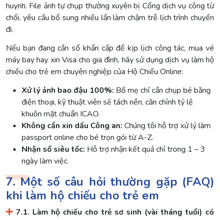
huynh. File ảnh tự chụp thường xuyên bị Cổng dịch vụ công từ
chối, yêu cầu bổ sung nhiều lần làm chậm trễ lịch trình chuyến
đi.
Nếu bạn đang cần sổ khẩn cấp để kịp lịch công tác, mua vé
máy bay hay xin Visa cho gia đình, hãy sử dụng dịch vụ làm hộ
chiếu cho trẻ em chuyên nghiệp của Hộ Chiếu Online:
Xử lý ảnh bao đậu 100%:
Bố mẹ chỉ cần chụp bé bằng
điện thoại, kỹ thuật viên sẽ tách nền, căn chỉnh tỷ lệ
khuôn mặt chuẩn ICAO.
Không cần xin dấu Công an:
Chúng tôi hỗ trợ xử lý làm
passport online cho bé trọn gói từ A-Z.
Nhận sổ siêu tốc:
Hỗ trợ nhận kết quả chỉ trong 1 – 3
ngày làm việc.
7. Một số câu hỏi thường gặp (FAQ)
khi làm hộ chiếu cho trẻ em
7.1. Làm hộ chiếu cho trẻ sơ sinh (vài tháng tuổi) có