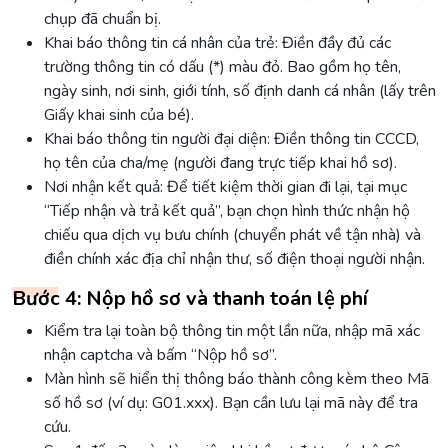
chụp đã chuẩn bị.
Khai báo thông tin cá nhân của trẻ: Điền đầy đủ các
trường thông tin có dấu (*) màu đỏ. Bao gồm họ tên,
ngày sinh, nơi sinh, giới tính, số định danh cá nhân (lấy trên
Giấy khai sinh của bé).
Khai báo thông tin người đại diện: Điền thông tin CCCD,
họ tên của cha/mẹ (người đang trực tiếp khai hồ sơ).
Nơi nhận kết quả: Để tiết kiệm thời gian đi lại, tại mục
“Tiếp nhận và trả kết quả”, bạn chọn hình thức nhận hộ
chiếu qua dịch vụ bưu chính (chuyển phát về tận nhà) và
điền chính xác địa chỉ nhận thư, số điện thoại người nhận.
Bước 4: Nộp hồ sơ và thanh toán lệ phí
Kiểm tra lại toàn bộ thông tin một lần nữa, nhập mã xác
nhận captcha và bấm “Nộp hồ sơ”.
Màn hình sẽ hiển thị thông báo thành công kèm theo Mã
số hồ sơ (ví dụ: G01.xxx). Bạn cần lưu lại mã này để tra
cứu.