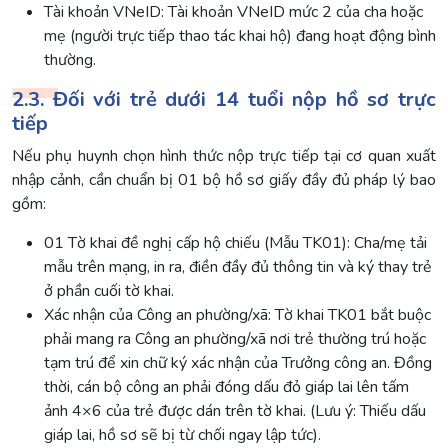
Tài khoản VNeID: Tài khoản VNeID mức 2 của cha hoặc
mẹ (người trực tiếp thao tác khai hộ) đang hoạt động bình
thường.
2.3. Đối với trẻ dưới 14 tuổi nộp hồ sơ trực
tiếp
Nếu phụ huynh chọn hình thức nộp trực tiếp tại cơ quan xuất
nhập cảnh, cần chuẩn bị 01 bộ hồ sơ giấy đầy đủ pháp lý bao
gồm:
01 Tờ khai đề nghị cấp hộ chiếu (Mẫu TK01): Cha/mẹ tải
mẫu trên mạng, in ra, điền đầy đủ thông tin và ký thay trẻ
ở phần cuối tờ khai.
Xác nhận của Công an phường/xã: Tờ khai TK01 bắt buộc
phải mang ra Công an phường/xã nơi trẻ thường trú hoặc
tạm trú để xin chữ ký xác nhận của Trưởng công an. Đồng
thời, cán bộ công an phải đóng dấu đỏ giáp lai lên tấm
ảnh 4×6 của trẻ được dán trên tờ khai. (Lưu ý: Thiếu dấu
giáp lai, hồ sơ sẽ bị từ chối ngay lập tức).