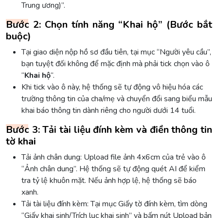
Trung ương)”.
Bước 2: Chọn tính năng “Khai hộ” (Bước bắt
buộc)
Tại giao diện nộp hồ sơ đầu tiên, tại mục “Người yêu cầu”,
bạn tuyệt đối không để mặc định mà phải tick chọn vào ô
“
Khai hộ
“.
Khi tick vào ô này, hệ thống sẽ tự động vô hiệu hóa các
trường thông tin của cha/mẹ và chuyển đổi sang biểu mẫu
khai báo thông tin dành riêng cho người dưới 14 tuổi.
Bước 3: Tải tài liệu đính kèm và điền thông tin
tờ khai
Tải ảnh chân dung: Upload file ảnh 4x6cm của trẻ vào ô
“Ảnh chân dung”. Hệ thống sẽ tự động quét AI để kiểm
tra tỷ lệ khuôn mặt. Nếu ảnh hợp lệ, hệ thống sẽ báo
xanh.
Tải tài liệu đính kèm: Tại mục Giấy tờ đính kèm, tìm dòng
“Giấy khai sinh/Trích lục khai sinh” và bấm nút Upload bản