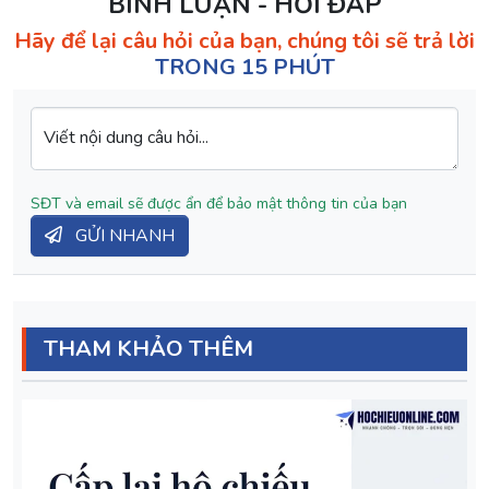
BÌNH LUẬN - HỎI ĐÁP
Hãy để lại câu hỏi của bạn, chúng tôi sẽ trả lời
TRONG 15 PHÚT
Viết nội dung câu hỏi...
SĐT và email sẽ được ẩn để bảo mật thông tin của bạn
GỬI NHANH
THAM KHẢO THÊM