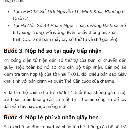
nhập cảnh.
Tại TP.HCM: Số 196 Nguyễn Thị Minh Khai, Phường 6,
Quận 3.
Tại Hà Nội: Số 44 Phạm Ngọc Thạch, Đống Đa hoặc Số
6 Quang Trung, Hà Đông.
(Đến quầy thông tin, xuất
trình CCCD để bấm máy lấy số thứ tự và chờ gọi tên)
Bước 3: Nộp hồ sơ tại quầy tiếp nhận
Khi bảng điện tử hiện đến số thứ tự của bạn, di chuyển đến
quầy. Nộp toàn bộ hồ sơ cho cán bộ tiếp nhận. Cán bộ sẽ
kiểm tra tính hợp lệ của tờ khai TK01, đối chiếu bản sao Giấy
khai sinh với bản chính và quét Thẻ Căn cước của cha/mẹ.
Vì là làm hộ chiếu cho trẻ dưới 14 tuổi (loại không gắn chip),
trẻ hoàn toàn không cần có mặt tại cơ quan công an để lấy
dấu vân tay hay chụp mống mắt.
Bước 4: Nộp lệ phí và nhận giấy hẹn
Sau khi hồ sơ được duyệt và nhập lên hệ thống, cán bộ sẽ trả