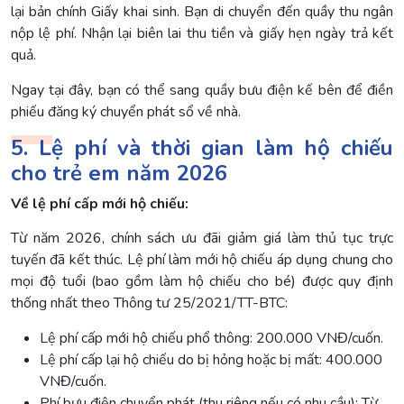
lại bản chính Giấy khai sinh. Bạn di chuyển đến quầy thu ngân
nộp lệ phí. Nhận lại biên lai thu tiền và giấy hẹn ngày trả kết
quả.
Ngay tại đây, bạn có thể sang quầy bưu điện kế bên để điền
phiếu đăng ký chuyển phát sổ về nhà.
5. Lệ phí và thời gian làm hộ chiếu
cho trẻ em năm 2026
Về lệ phí cấp mới hộ chiếu:
Từ năm 2026, chính sách ưu đãi giảm giá làm thủ tục trực
tuyến đã kết thúc. Lệ phí làm mới hộ chiếu áp dụng chung cho
mọi độ tuổi (bao gồm làm hộ chiếu cho bé) được quy định
thống nhất theo Thông tư 25/2021/TT-BTC:
Lệ phí cấp mới hộ chiếu phổ thông: 200.000 VNĐ/cuốn.
Lệ phí cấp lại hộ chiếu do bị hỏng hoặc bị mất: 400.000
VNĐ/cuốn.
Phí bưu điện chuyển phát (thu riêng nếu có nhu cầu): Từ