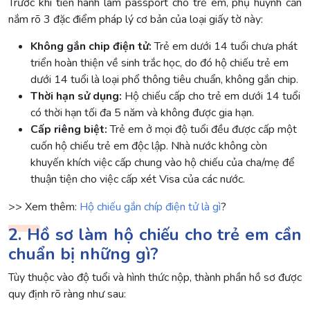
Trước khi tiến hành làm passport cho trẻ em, phụ huynh cần
nắm rõ 3 đặc điểm pháp lý cơ bản của loại giấy tờ này:
Không gắn chip điện tử:
Trẻ em dưới 14 tuổi chưa phát
triển hoàn thiện về sinh trắc học, do đó hộ chiếu trẻ em
dưới 14 tuổi là loại phổ thông tiêu chuẩn, không gắn chip.
Thời hạn sử dụng:
Hộ chiếu cấp cho trẻ em dưới 14 tuổi
có thời hạn tối đa 5 năm và không được gia hạn.
Cấp riêng biệt:
Trẻ em ở mọi độ tuổi đều được cấp một
cuốn hộ chiếu trẻ em độc lập. Nhà nước không còn
khuyến khích việc cấp chung vào hộ chiếu của cha/mẹ để
thuận tiện cho việc cấp xét Visa của các nước.
>> Xem thêm:
Hộ chiếu gắn chíp điện tử là gì
?
2. Hồ sơ làm hộ chiếu cho trẻ em cần
chuẩn bị những gì?
Tùy thuộc vào độ tuổi và hình thức nộp, thành phần hồ sơ được
quy định rõ ràng như sau: