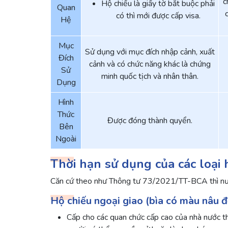
c
Hộ chiếu là giấy tờ bắt buộc phải
Quan
có thì mới được cấp visa.
Hệ
Mục
Sử dụng với mục đích nhập cảnh, xuất
Đích
cảnh và có chức năng khác là chứng
Sử
minh quốc tịch và nhân thân.
Dụng
Hình
Thức
Được đóng thành quyển.
Bên
Ngoài
Thời hạn sử dụng của các loại 
Căn cứ theo như Thông tư 73/2021/TT-BCA thì nước
Hộ chiếu ngoại giao (bìa có màu nâu 
Cấp cho các quan chức cấp cao của nhà nước t