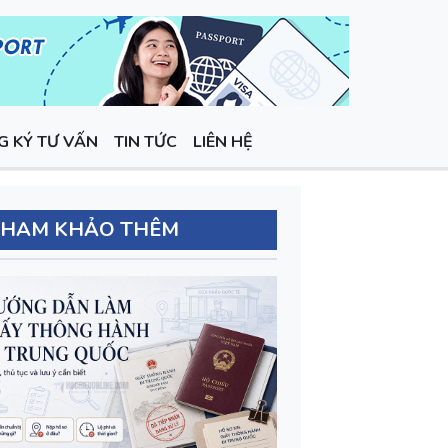
G KÝ TƯ VẤN
TIN TỨC
LIÊN HỆ
THAM KHẢO THÊM