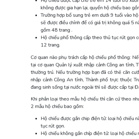
Hộ chiếu được cấp cho trẻ em 14 tuổi trở xuống
không được gia hạn lại, quyển hộ chiếu bao gồ
Trường hợp bổ sung trẻ em dưới 9 tuổi vào hộ 
sẽ được điều chỉnh để có giá trị không quá 5 
gồm 48 trang .
Hộ chiếu phổ thông cấp theo thủ tục rút gọn c
12 trang.
Cơ quan nào phụ trách cấp hộ chiếu phổ thông: Nế
tại cơ quan Quản lý xuất nhập cảnh Công an tỉnh, 
thường trú. Nếu trường hợp bạn đã có thẻ căn cướ
nhập cảnh Công An tỉnh, Thành phố trực thuộc 
đang sinh sống tại nước ngoài thì sẽ được cấp tại
Khi phân loại theo mẫu hộ chiếu thì căn cứ theo n
2 mẫu hộ chiếu bao gồm:
Hộ chiếu được gắn chip điện tử: loại hộ chiếu n
tục rút gọn.
Hộ chiếu không gắn chíp điện tử: loại hộ chiếu 