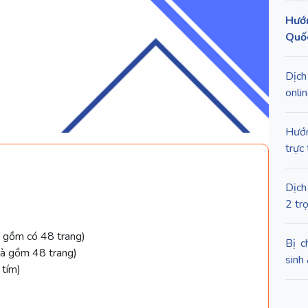
Hướn
Quốc
Dịch
onli
Hướn
trực
Dịch
2 tr
à gồm có 48 trang)
Bị c
và gồm 48 trang)
sinh
 tím)