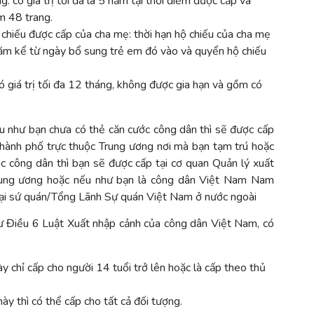
: có giá trị tối đa là 5 năm tại thời điểm được cấp và
m 48 trang.
chiếu được cấp của cha mẹ: thời hạn hộ chiếu của cha mẹ
năm kể từ ngày bổ sung trẻ em đó vào và quyển hộ chiếu
ó giá trị tối đa 12 tháng, không được gia hạn và gồm có
u như bạn chưa có thẻ căn cước công dân thì sẽ được cấp
Thành phố trực thuộc Trung ương nơi mà bạn tạm trú hoặc
c công dân thì bạn sẽ được cấp tại cơ quan Quản lý xuất
Trung ương hoặc nếu như bạn là công dân Việt Nam Nam
 Đại sứ quán/Tổng Lãnh Sự quán Việt Nam ở nước ngoài
hư Điều 6 Luật Xuất nhập cảnh của công dân Việt Nam, có
ày chỉ cấp cho người 14 tuổi trở lên hoặc là cấp theo thủ
này thì có thể cấp cho tất cả đối tượng.