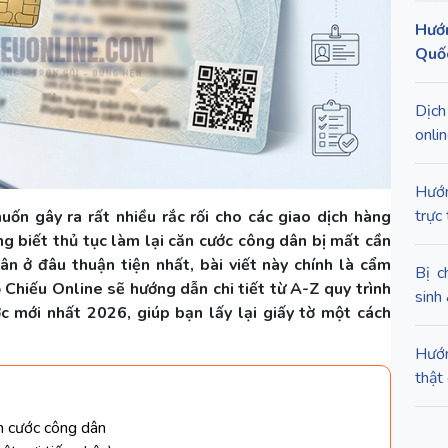
Hướn
Quốc
Dịch
onli
Hướn
trực
uốn gây ra rất nhiều rắc rối cho các giao dịch hàng
 biết thủ tục làm lại căn cước công dân bị mất cần
ân ở đâu thuận tiện nhất, bài viết này chính là cẩm
Bị c
 Chiếu Online sẽ hướng dẫn chi tiết từ A-Z quy trình
sinh
c mới nhất 2026, giúp bạn lấy lại giấy tờ một cách
Hướn
thật 
căn cước công dân