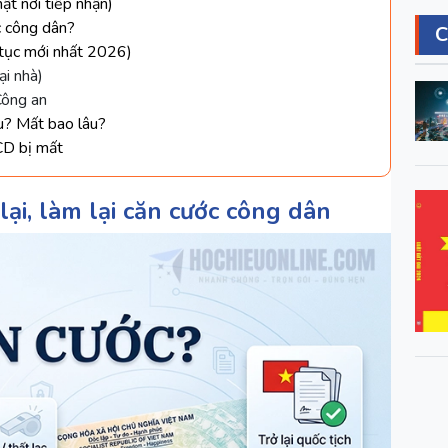
ật nơi tiếp nhận)
ớc công dân?
ủ tục mới nhất 2026)
ại nhà)
 Công an
êu? Mất bao lâu?
CD bị mất
lại, làm lại căn cước công dân