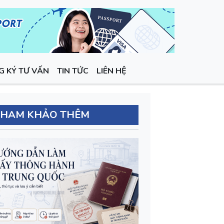
G KÝ TƯ VẤN
TIN TỨC
LIÊN HỆ
THAM KHẢO THÊM