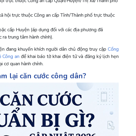
ã hội trực thuộc Công an cấp Quận/Huyện/Thị xã/Thành phố
xã hội trực thuộc Công an cấp Tỉnh/Thành phố trực thuộc
oặc cấp Huyện (áp dụng đối với các địa phương đã
 ra trung tâm hành chính).
iện đang khuyến khích người dân chủ động truy cập
Cổng
ộ Công an
để khai báo tờ khai điện tử và đăng ký lịch hẹn
tại cơ quan hành chính.
àm lại căn cước công dân?