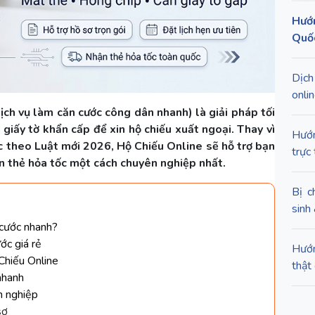
Hướn
Quốc
Dịch
onli
ịch vụ làm căn cước công dân nhanh) là giải pháp tối
 giấy tờ khẩn cấp để xin hộ chiếu xuất ngoại. Thay vì
Hướn
ọc theo Luật mới 2026, Hộ Chiếu Online sẽ hỗ trợ bạn
trực
hận thẻ hỏa tốc một cách chuyên nghiệp nhất.
Bị c
sinh
 cước nhanh?
ớc giá rẻ
Hướn
 Chiếu Online
thật 
nhanh
n nghiệp
sơ