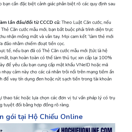
 bạn cần đặc biệt cảnh giác phân biệt rõ các quy định sau
 làm lần đầu/đổi từ CCCD cũ:
Theo Luật Căn cước, nếu
Thẻ Căn cước mẫu mới, bạn bắt buộc phải trình diện trực
thu nhận mống mắt và vân tay. Mọi cam kết “làm thẻ mới
ừa đảo nhằm chiếm đoạt tiền cọc.
ực tế, nếu bạn đã có Thẻ Căn cước mẫu mới (tức là hệ
mất, bạn hoàn toàn có thể làm thủ tục xin cấp lại 100%
ệc này để yêu cầu bạn cung cấp mật khẩu VNeID hoặc mã
 nhạy cảm này cho các cá nhân trôi nổi trên mạng tiềm ẩn
nh để vay tín dụng đen hoặc rút sạch tiền trong tài khoản
 thao tác hoặc lựa chọn các đơn vị tư vấn pháp lý có trụ
g tuyệt đối bằng hợp đồng rõ ràng.
n gói tại Hộ Chiếu Online