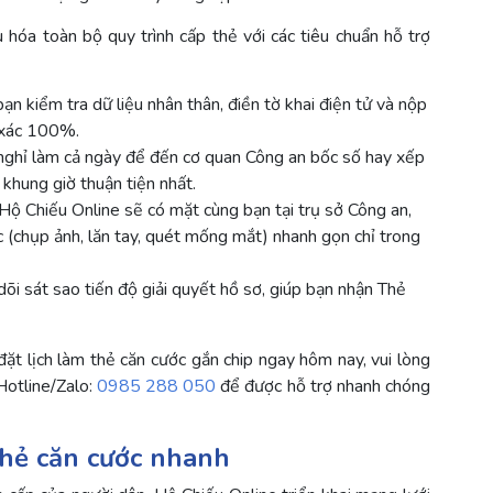
 hóa toàn bộ quy trình cấp thẻ với các tiêu chuẩn hỗ trợ
n kiểm tra dữ liệu nhân thân, điền tờ khai điện tử và nộp
 xác 100%.
nghỉ làm cả ngày để đến cơ quan Công an bốc số hay xếp
 khung giờ thuận tiện nhất.
ộ Chiếu Online sẽ có mặt cùng bạn tại trụ sở Công an,
c (chụp ảnh, lăn tay, quét mống mắt) nhanh gọn chỉ trong
õi sát sao tiến độ giải quyết hồ sơ, giúp bạn nhận Thẻ
đặt lịch làm thẻ căn cước gắn chip ngay hôm nay, vui lòng
 Hotline/Zalo:
0985 288 050
để được hỗ trợ nhanh chóng
thẻ căn cước nhanh