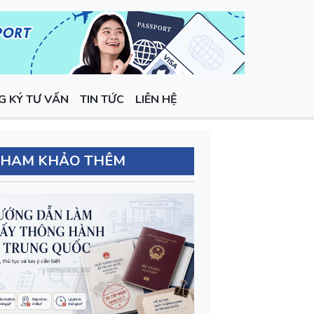
G KÝ TƯ VẤN
TIN TỨC
LIÊN HỆ
THAM KHẢO THÊM