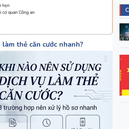
h hẹn
ại cơ quan Công an
ụ làm thẻ căn cước nhanh?