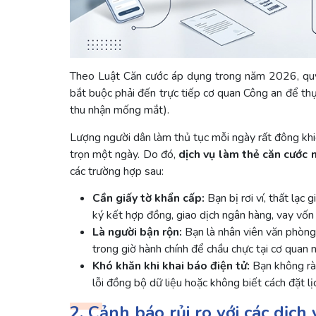
Theo Luật Căn cước áp dụng trong năm 2026, quy t
bắt buộc phải đến trực tiếp cơ quan Công an để thực
thu nhận mống mắt).
Lượng người dân làm thủ tục mỗi ngày rất đông khi
trọn một ngày. Do đó,
dịch vụ làm thẻ căn cước 
các trường hợp sau:
Cần giấy tờ khẩn cấp:
Bạn bị rơi ví, thất lạc
ký kết hợp đồng, giao dịch ngân hàng, vay vốn
Là người bận rộn:
Bạn là nhân viên văn phòng,
trong giờ hành chính để chầu chực tại cơ quan 
Khó khăn khi khai báo điện tử:
Bạn không rà
lỗi đồng bộ dữ liệu hoặc không biết cách đặt lịc
2. Cảnh báo rủi ro với các dịch