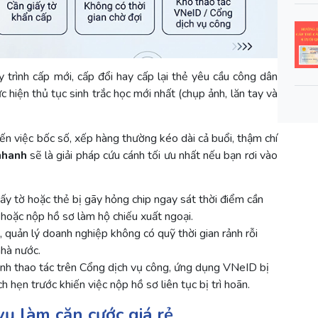
rình cấp mới, cấp đổi hay cấp lại thẻ yêu cầu công dân
 hiện thủ tục sinh trắc học mới nhất (chụp ảnh, lăn tay và
ến việc bốc số, xếp hàng thường kéo dài cả buổi, thậm chí
nhanh
sẽ là giải pháp cứu cánh tối ưu nhất nếu bạn rơi vào
 giấy tờ hoặc thẻ bị gãy hỏng chip ngay sát thời điểm cần
 hoặc nộp hồ sơ làm hộ chiếu xuất ngoại.
 quản lý doanh nghiệp không có quỹ thời gian rảnh rỗi
nhà nước.
nh thao tác trên Cổng dịch vụ công, ứng dụng VNeID bị
h hẹn trước khiến việc nộp hồ sơ liên tục bị trì hoãn.
 vụ làm căn cước giá rẻ