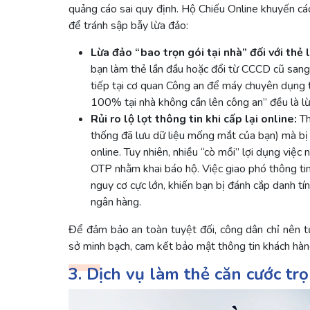
quảng cáo sai quy định. Hộ Chiếu Online khuyến cáo
để tránh sập bẫy lừa đảo:
Lừa đảo “bao trọn gói tại nhà” đối với thẻ
bạn làm thẻ lần đầu hoặc đổi từ CCCD cũ sang 
tiếp tại cơ quan Công an để máy chuyên dụng 
100% tại nhà không cần lên công an” đều là l
Rủi ro lộ lọt thông tin khi cấp lại online:
Th
thống đã lưu dữ liệu mống mắt của bạn) mà bị 
online. Tuy nhiên, nhiều “cò mồi” lợi dụng vi
OTP nhằm khai báo hộ. Việc giao phó thông tin
nguy cơ cực lớn, khiến bạn bị đánh cắp danh tí
ngân hàng.
Để đảm bảo an toàn tuyệt đối, công dân chỉ nên tự
sở minh bạch, cam kết bảo mật thông tin khách hàn
3. Dịch vụ làm thẻ căn cước trọ