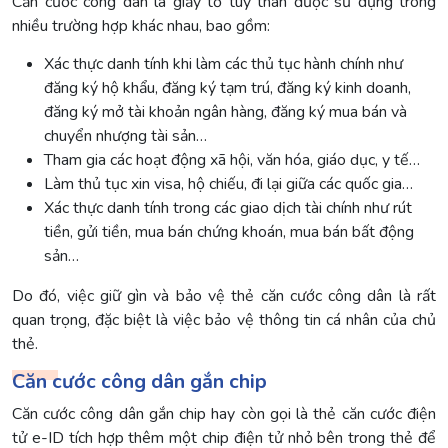
Căn cước công dân là giấy tờ tùy thân được sử dụng trong
nhiều trường hợp khác nhau, bao gồm:
Xác thực danh tính khi làm các thủ tục hành chính như
đăng ký hộ khẩu, đăng ký tạm trú, đăng ký kinh doanh,
đăng ký mở tài khoản ngân hàng, đăng ký mua bán và
chuyển nhượng tài sản…
Tham gia các hoạt động xã hội, văn hóa, giáo dục, y tế…
Làm thủ tục xin visa, hộ chiếu, đi lại giữa các quốc gia…
Xác thực danh tính trong các giao dịch tài chính như rút
tiền, gửi tiền, mua bán chứng khoán, mua bán bất động
sản…
Do đó, việc giữ gìn và bảo vệ thẻ căn cước công dân là rất
quan trọng, đặc biệt là việc bảo vệ thông tin cá nhân của chủ
thẻ.
Căn cước công dân gắn chip
Căn cước công dân gắn chip hay còn gọi là thẻ căn cước điện
tử e-ID tích hợp thêm một chip điện tử nhỏ bên trong thẻ để