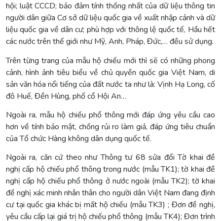
hội; luật CCCD; bảo đảm tính thống nhất của dữ liệu thông tin
người dân giữa Cơ sở dữ liệu quốc gia về xuất nhập cảnh và dữ
liệu quốc gia về dân cư; phù hợp với thông lệ quốc tế, Hầu hết
các nước trên thế giới như Mỹ, Anh, Pháp, Đức,… đều sử dụng.
Trên từng trang của mẫu hộ chiếu mới thì sẽ có những phong
cảnh, hình ảnh tiêu biểu về chủ quyền quốc gia Việt Nam, di
sản văn hóa nổi tiếng của đất nước ta như là: Vịnh Hạ Long, cố
đô Huế, Đền Hùng, phố cổ Hội An…
Ngoài ra, mẫu hộ chiếu phổ thông mới đáp ứng yêu cầu cao
hơn về tính bảo mật, chống rủi ro làm giả, đáp ứng tiêu chuẩn
của Tổ chức Hàng không dân dụng quốc tế.
Ngoài ra, căn cứ theo như Thông tư 68 sửa đổi Tờ khai đề
nghị cấp hộ chiếu phổ thông trong nước (mẫu TK1); tờ khai đề
nghị cấp hộ chiếu phổ thông ở nước ngoài (mẫu TK2); tờ khai
đề nghị xác minh nhân thân cho người dân Việt Nam đang định
cư tại quốc gia khác bị mất hộ chiếu (mẫu TK3) ; Đơn đề nghị,
yêu cầu cấp lại giá trị hộ chiếu phổ thông (mẫu TK4); Đơn trình