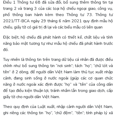
Điều 1 Thông tư 68 đã sửa đổi, bổ sung thêm thông tin tại
trang 2 và trang 3 của các loại hộ chiếu ngoại giao, công vụ,
phổ thông ban hành kèm theo Thông tư 73. Thông tư
2021/TT-BCA ngày 29 tháng 6 năm 2021 quy định mẫu hộ
chiếu, giấy tờ có giá trị đi lại và các biểu mẫu có liên quan
Đặc biệt, hộ chiếu đã phát hành có thiết kế, chất liệu và tính
năng bảo mật tương tự như mẫu hộ chiếu đã phát hành trước
đó.
Tuy nhiên là thông tin trên trang dữ liệu cá nhân đã được điều
chỉnh như: bổ sung thông tin “nơi sinh”; tách “họ”; “chữ lót và
tên” ở 2 dòng, để người dân Việt Nam làm thủ tục xuất nhập
cảnh, đang sinh sống ở nước ngoài (giúp các cơ quan chức
năng ở nước ngoài xác định được “họ” và “tên” của công dân
để tạo điều kiện thuận lợi, tránh nhầm lẫn trong giao dịch, cấp
giấy tờ cho người dân Việt Nam.
Theo quy định của Luật xuất, nhập cảnh người dân Việt Nam,
ghi riêng các thông tin “họ”, “chữ đệm”, “tên”; tính pháp lý xã