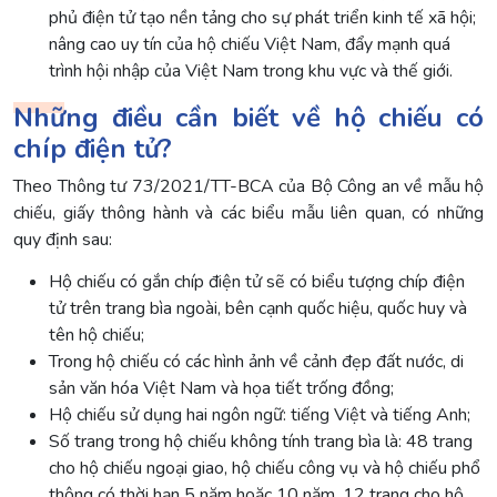
phủ điện tử tạo nền tảng cho sự phát triển kinh tế xã hội;
nâng cao uy tín của hộ chiếu Việt Nam, đẩy mạnh quá
trình hội nhập của Việt Nam trong khu vực và thế giới.
Những điều cần biết về hộ chiếu có
chíp điện tử?
Theo Thông tư 73/2021/TT-BCA của Bộ Công an về mẫu hộ
chiếu, giấy thông hành và các biểu mẫu liên quan, có những
quy định sau:
Hộ chiếu có gắn chíp điện tử sẽ có biểu tượng chíp điện
tử trên trang bìa ngoài, bên cạnh quốc hiệu, quốc huy và
tên hộ chiếu;
Trong hộ chiếu có các hình ảnh về cảnh đẹp đất nước, di
sản văn hóa Việt Nam và họa tiết trống đồng;
Hộ chiếu sử dụng hai ngôn ngữ: tiếng Việt và tiếng Anh;
Số trang trong hộ chiếu không tính trang bìa là: 48 trang
cho hộ chiếu ngoại giao, hộ chiếu công vụ và hộ chiếu phổ
thông có thời hạn 5 năm hoặc 10 năm, 12 trang cho hộ