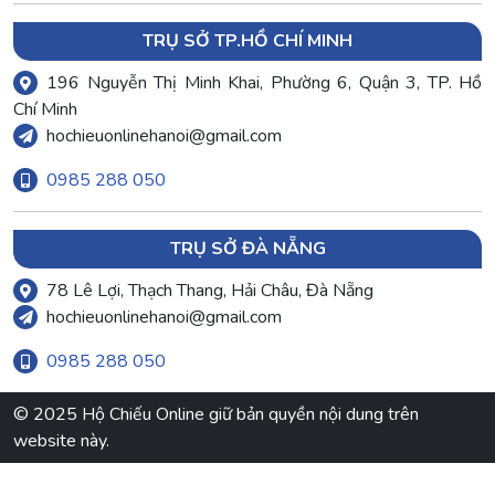
TRỤ SỞ TP.HỒ CHÍ MINH
196 Nguyễn Thị Minh Khai, Phường 6, Quận 3, TP. Hồ
Chí Minh
hochieuonlinehanoi@gmail.com
0985 288 050
TRỤ SỞ ĐÀ NẴNG
78 Lê Lợi, Thạch Thang, Hải Châu, Đà Nẵng
hochieuonlinehanoi@gmail.com
0985 288 050
© 2025 Hộ Chiếu Online giữ bản quyền nội dung trên
website này.