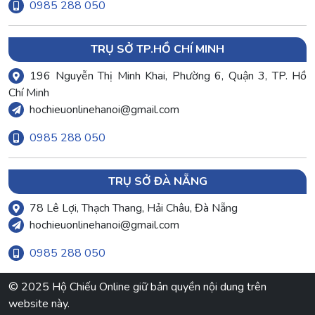
0985 288 050
TRỤ SỞ TP.HỒ CHÍ MINH
196 Nguyễn Thị Minh Khai, Phường 6, Quận 3, TP. Hồ
Chí Minh
hochieuonlinehanoi@gmail.com
0985 288 050
TRỤ SỞ ĐÀ NẴNG
78 Lê Lợi, Thạch Thang, Hải Châu, Đà Nẵng
hochieuonlinehanoi@gmail.com
0985 288 050
© 2025 Hộ Chiếu Online giữ bản quyền nội dung trên
website này.