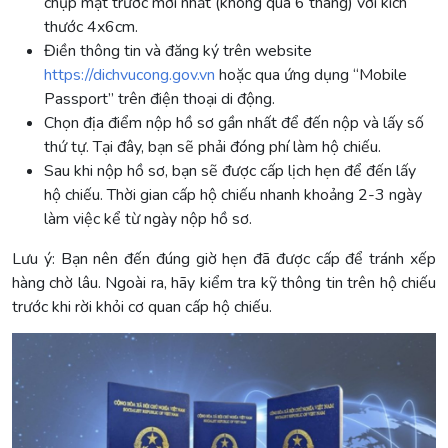
chụp mặt trước mới nhất (không quá 6 tháng) với kích
thước 4x6cm.
Điền thông tin và đăng ký trên website
https://dichvucong.gov.vn
hoặc qua ứng dụng “Mobile
Passport” trên điện thoại di động.
Chọn địa điểm nộp hồ sơ gần nhất để đến nộp và lấy số
thứ tự. Tại đây, bạn sẽ phải đóng phí làm hộ chiếu.
Sau khi nộp hồ sơ, bạn sẽ được cấp lịch hẹn để đến lấy
hộ chiếu. Thời gian cấp hộ chiếu nhanh khoảng 2-3 ngày
làm việc kể từ ngày nộp hồ sơ.
Lưu ý: Bạn nên đến đúng giờ hẹn đã được cấp để tránh xếp
hàng chờ lâu. Ngoài ra, hãy kiểm tra kỹ thông tin trên hộ chiếu
trước khi rời khỏi cơ quan cấp hộ chiếu.