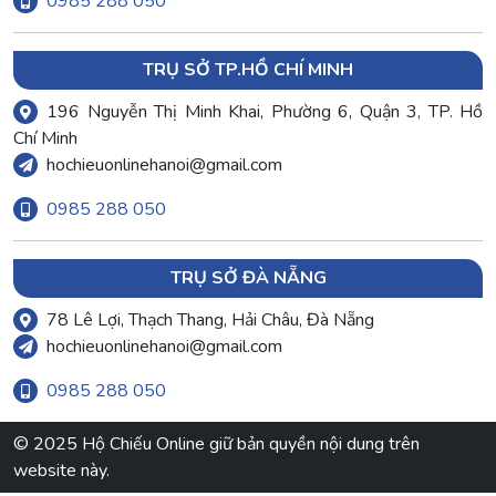
0985 288 050
TRỤ SỞ TP.HỒ CHÍ MINH
196 Nguyễn Thị Minh Khai, Phường 6, Quận 3, TP. Hồ
Chí Minh
hochieuonlinehanoi@gmail.com
0985 288 050
TRỤ SỞ ĐÀ NẴNG
78 Lê Lợi, Thạch Thang, Hải Châu, Đà Nẵng
hochieuonlinehanoi@gmail.com
0985 288 050
© 2025 Hộ Chiếu Online giữ bản quyền nội dung trên
website này.